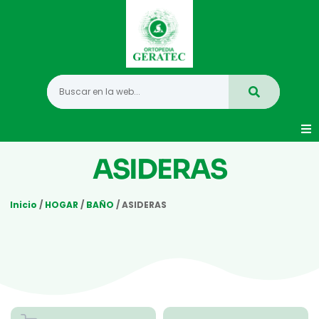
Movilidad
ASIDERAS
Hogar
Inicio
/
HOGAR
/
BAÑO
/ ASIDERAS
Vida Diaria
Infantil
Mastectomia