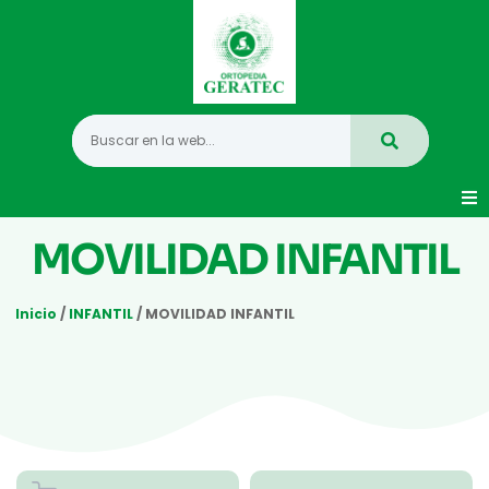
Movilidad
MOVILIDAD INFANTIL
Hogar
Inicio
/
INFANTIL
/ MOVILIDAD INFANTIL
Vida Diaria
Infantil
Mastectomia