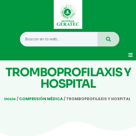
TROMBOPROFILAXIS Y
Movilidad
HOSPITAL
Hogar
Vida Diaria
Inicio
/
COMPRESIÓN MÉDICA
/ TROMBOPROFILAXIS Y HOSPITAL
Infantil
Mastectomia