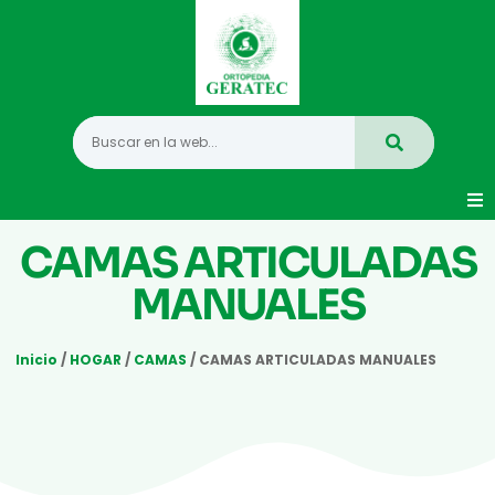
CAMAS ARTICULADAS
Movilidad
MANUALES
Hogar
Vida Diaria
Inicio
/
HOGAR
/
CAMAS
/ CAMAS ARTICULADAS MANUALES
Infantil
Mastectomia