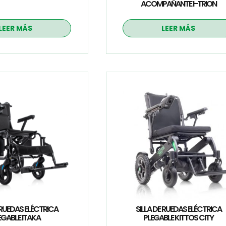
ACOMPAÑANTE I-TRION
LEER MÁS
LEER MÁS
 RUEDAS ELÉCTRICA
SILLA DE RUEDAS ELÉCTRICA
EGABLE ITAKA
PLEGABLE KITTOS CITY