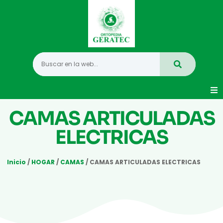
CAMAS ARTICULADAS
Movilidad
ELECTRICAS
Hogar
Vida Diaria
Inicio
/
HOGAR
/
CAMAS
/ CAMAS ARTICULADAS ELECTRICAS
Infantil
Mastectomia