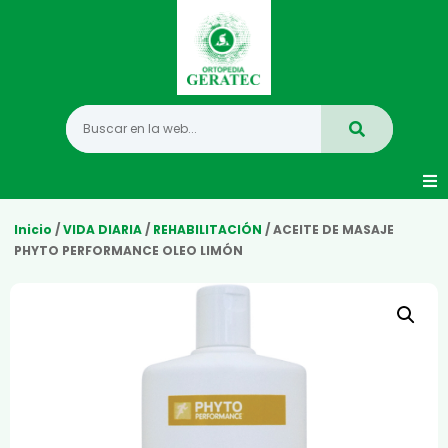
Movilidad
Inicio
/
VIDA DIARIA
/
REHABILITACIÓN
/ ACEITE DE MASAJE
PHYTO PERFORMANCE OLEO LIMÓN
Hogar
Vida Diaria
Infantil
Mastectomia