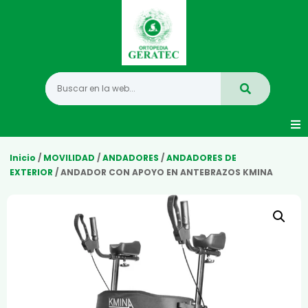
Movilidad
Inicio
/
MOVILIDAD
/
ANDADORES
/
ANDADORES DE
EXTERIOR
/ ANDADOR CON APOYO EN ANTEBRAZOS KMINA
Hogar
Vida Diaria
Infantil
Mastectomia