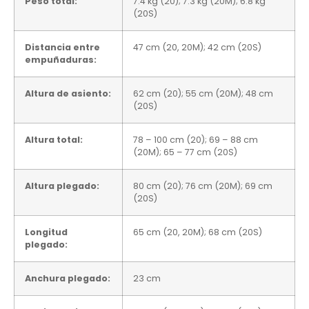
Peso total:
7.4 kg (20); 7.3 kg (20M); 6.8 kg
(20S)
Distancia entre
47 cm (20, 20M); 42 cm (20S)
empuñaduras:
Altura de asiento:
62 cm (20); 55 cm (20M); 48 cm
(20S)
Altura total:
78 – 100 cm (20); 69 – 88 cm
(20M); 65 – 77 cm (20S)
Altura plegado:
80 cm (20); 76 cm (20M); 69 cm
(20S)
Longitud
65 cm (20, 20M); 68 cm (20S)
plegado:
Anchura plegado:
23 cm