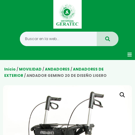
Movilidad
Inicio
/
MOVILIDAD
/
ANDADORES
/
ANDADORES DE
EXTERIOR
/ ANDADOR GEMINO 20 DE DISEÑO LIGERO
Hogar
Vida Diaria
Infantil
Mastectomia