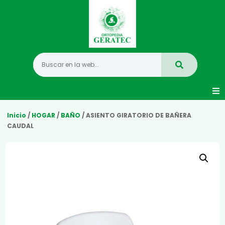
Movilidad
Inicio
/
HOGAR
/
BAÑO
/ ASIENTO GIRATORIO DE BAÑERA
CAUDAL
Hogar
Vida Diaria
Infantil
Mastectomia