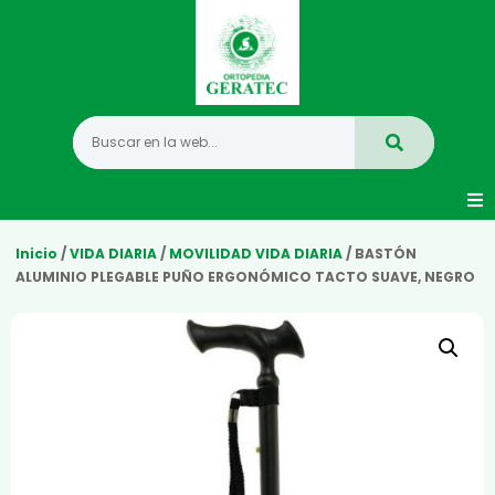
Movilidad
Inicio
/
VIDA DIARIA
/
MOVILIDAD VIDA DIARIA
/ BASTÓN
ALUMINIO PLEGABLE PUÑO ERGONÓMICO TACTO SUAVE, NEGRO
Hogar
Vida Diaria
Infantil
Mastectomia