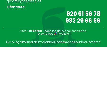
geratec@geratec.es
Llámanos:
620 61 56 78
983 29 66 56
2023.
GERATEC
. Todos los derechos reservados.
Diseño web
invenzia
Aviso Legal
Política de Privacidad
Cookies
Accesibilidad
Contacto