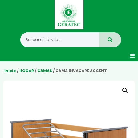
Movilidad
Inicio
/
HOGAR
/
CAMAS
/ CAMA INVACARE ACCENT
Hogar
Vida Diaria
Infantil
Mastectomia