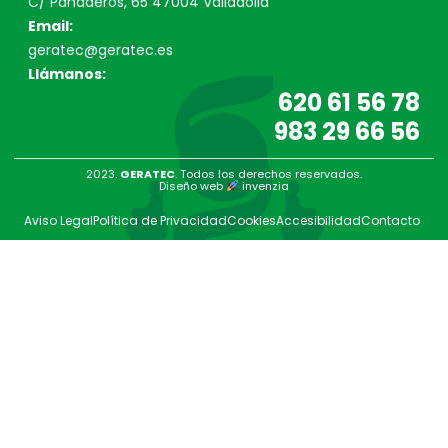
C/ Panaderos, 65 47004 Valladolid
Email:
geratec@geratec.es
Llámanos:
620 61 56 78
983 29 66 56
2023.
GERATEC
. Todos los derechos reservados.
Diseño web
invenzia
Aviso Legal
Política de Privacidad
Cookies
Accesibilidad
Contacto