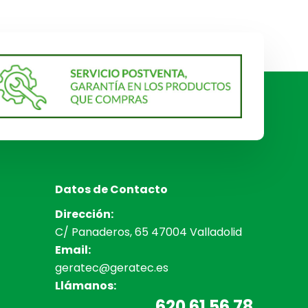
Datos de Contacto
Dirección:
C/ Panaderos, 65 47004 Valladolid
Email:
geratec@geratec.es
Llámanos:
620 61 56 78