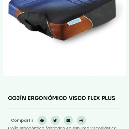
Compresión Médica
Fabricación a Medida
Zona XXL
Alquiler
COJÍN ERGONÓMICO VISCO FLEX PLUS
Compartir:
Cojín ergonómico fabricado en espuma viscoelástica