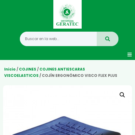
Movilidad
Inicio
/
COJINES
/
COJINES ANTIESCARAS
VISCOELASTICOS
/ COJÍN ERGONÓMICO VISCO FLEX PLUS
Hogar
Vida Diaria
Infantil
Mastectomia