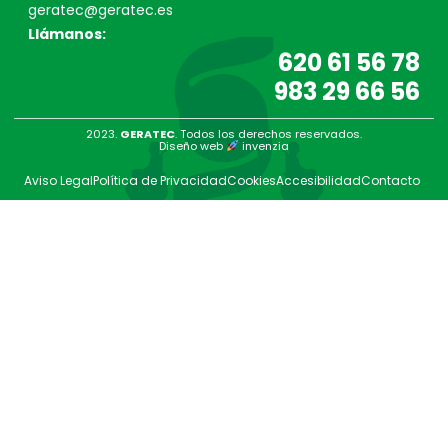
geratec@geratec.es
Llámanos:
620 61 56 78
983 29 66 56
2023.
GERATEC
. Todos los derechos reservados.
Diseño web
invenzia
Aviso Legal
Política de Privacidad
Cookies
Accesibilidad
Contacto