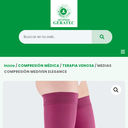
Movilidad
Inicio
/
COMPRESIÓN MÉDICA
/
TERAPIA VENOSA
/ MEDIAS
COMPRESIÓN MEDIVEN ELEGANCE
Hogar
Vida Diaria
Infantil
Mastectomia