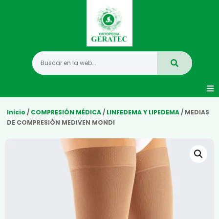
Movilidad
Inicio
/
COMPRESIÓN MÉDICA
/
LINFEDEMA Y LIPEDEMA
/ MEDIAS
DE COMPRESIÓN MEDIVEN MONDI
Hogar
Vida Diaria
Infantil
Mastectomia