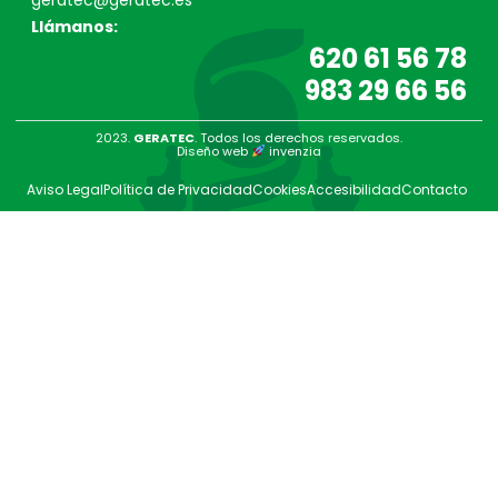
geratec@geratec.es
Llámanos:
620 61 56 78
983 29 66 56
2023.
GERATEC
. Todos los derechos reservados.
Diseño web
invenzia
Aviso Legal
Política de Privacidad
Cookies
Accesibilidad
Contacto