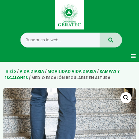
Movilidad
Inicio
/
VIDA DIARIA
/
MOVILIDAD VIDA DIARIA
/
RAMPAS Y
ESCALONES
/ MEDIO ESCALÓN REGULABLE EN ALTURA
Hogar
Vida Diaria
Infantil
Mastectomia