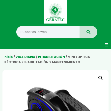
Movilidad
Inicio
/
VIDA DIARIA
/
REHABILITACIÓN
/ MINI ELIPTICA
ELÉCTRICA REHABILITACIÓN Y MANTENIMIENTO
Hogar
Vida Diaria
Infantil
Mastectomia