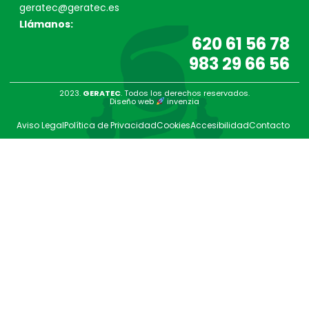
geratec@geratec.es
Llámanos:
620 61 56 78
983 29 66 56
2023.
GERATEC
. Todos los derechos reservados.
Diseño web
invenzia
Aviso Legal
Política de Privacidad
Cookies
Accesibilidad
Contacto