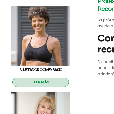
Prótes
Recon
La próte
ayuda a 
Com
rec
Disponib
necesida
SUJETADOR COMFY BASIC
brindar
LEER MÁS