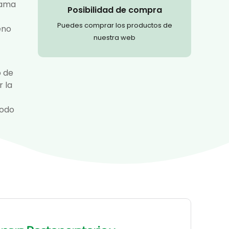
mama
Posibilidad de compra
Puedes comprar los productos de
eno
nuestra web
o de
 la
todo