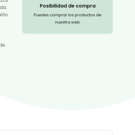
azos
Posibilidad de compra
da.
niño
Puedes comprar los productos de
nuestra web
 de