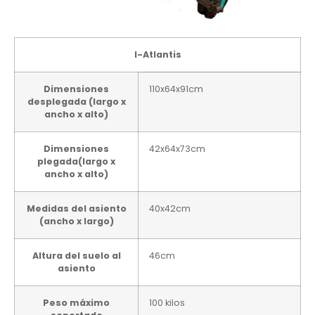
I-Atlantis
Dimensiones
110x64x91cm
desplegada (largo x
ancho x alto)
Dimensiones
42x64x73cm
plegada(largo x
ancho x alto)
Medidas del asiento
40x42cm
(ancho x largo)
Altura del suelo al
46cm
asiento
Peso máximo
100 kilos