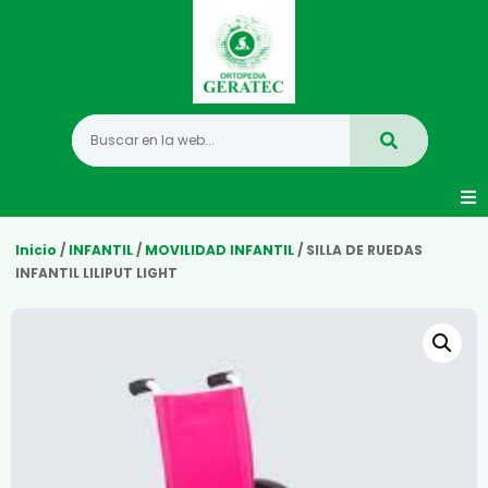
Movilidad
Inicio
/
INFANTIL
/
MOVILIDAD INFANTIL
/ SILLA DE RUEDAS
INFANTIL LILIPUT LIGHT
Hogar
Vida Diaria
Infantil
Mastectomia