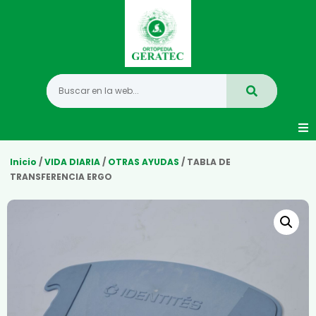
Movilidad
Inicio
/
VIDA DIARIA
/
OTRAS AYUDAS
/ TABLA DE
TRANSFERENCIA ERGO
Hogar
Vida Diaria
Infantil
Mastectomia