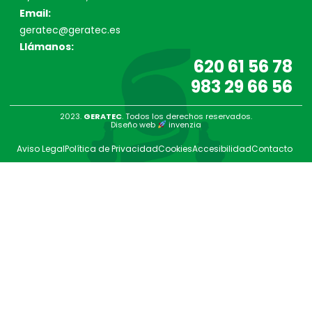
Email:
geratec@geratec.es
Llámanos:
620 61 56 78
983 29 66 56
2023.
GERATEC
. Todos los derechos reservados.
Diseño web
invenzia
Aviso Legal
Política de Privacidad
Cookies
Accesibilidad
Contacto