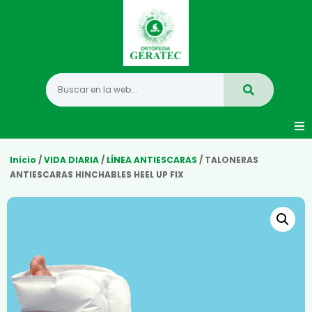
Movilidad
Inicio
/
VIDA DIARIA
/
LÍNEA ANTIESCARAS
/ TALONERAS
ANTIESCARAS HINCHABLES HEEL UP FIX
Hogar
Vida Diaria
Infantil
Mastectomia