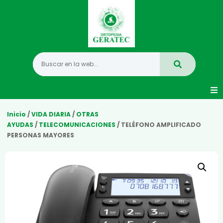
Movilidad
Inicio
/
VIDA DIARIA
/
OTRAS
AYUDAS
/
TELECOMUNICACIONES
/ TELÉFONO AMPLIFICADO
PERSONAS MAYORES
Hogar
Vida Diaria
Infantil
Mastectomia