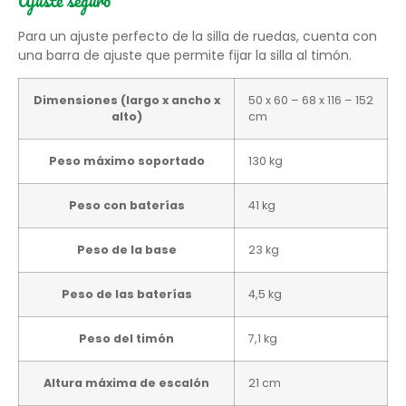
Ajuste seguro
Para un ajuste perfecto de la silla de ruedas, cuenta con
una barra de ajuste que permite fijar la silla al timón.
Dimensiones (largo x ancho x
50 x 60 – 68 x 116 – 152
alto)
cm
Peso máximo soportado
130 kg
Peso con baterías
41 kg
Peso de la base
23 kg
Peso de las baterías
4,5 kg
Peso del timón
7,1 kg
Altura máxima de escalón
21 cm