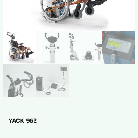
Compresión Médica
Fabricación a Medida
Zona XXL
Alquiler
YACK 962