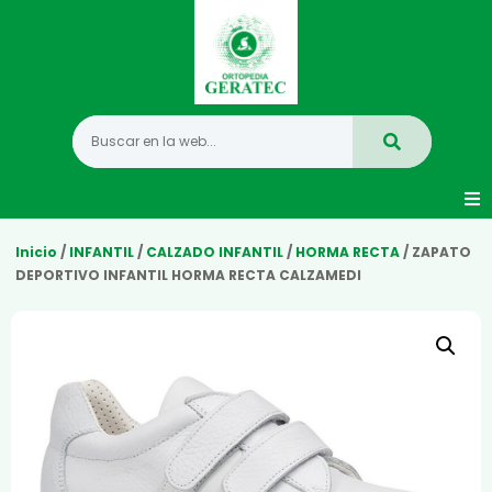
Movilidad
Inicio
/
INFANTIL
/
CALZADO INFANTIL
/
HORMA RECTA
/ ZAPATO
DEPORTIVO INFANTIL HORMA RECTA CALZAMEDI
Hogar
Vida Diaria
Infantil
Mastectomia