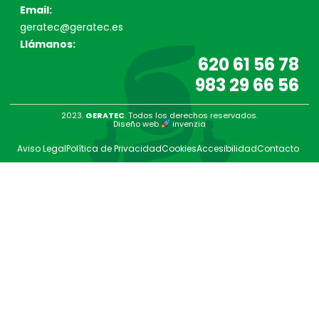
Email:
geratec@geratec.es
Llámanos:
620 61 56 78
983 29 66 56
2023.
GERATEC
. Todos los derechos reservados.
Diseño web
invenzia
Aviso Legal
Política de Privacidad
Cookies
Accesibilidad
Contacto