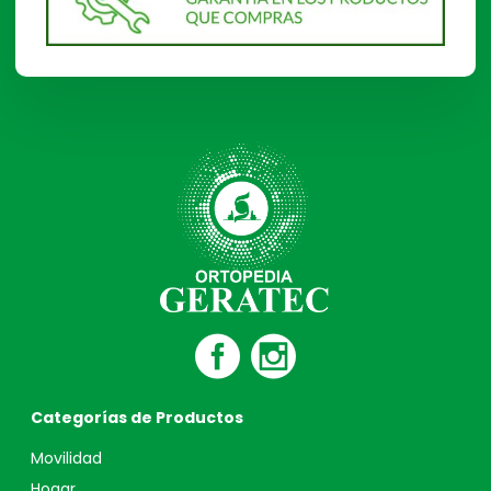
Categorías de Productos
Movilidad
Hogar