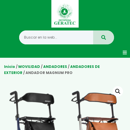
Movilidad
Inicio
/
MOVILIDAD
/
ANDADORES
/
ANDADORES DE
EXTERIOR
/ ANDADOR MAGNUM PRO
Hogar
Vida Diaria
Infantil
Mastectomia