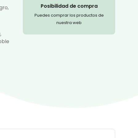
Posibilidad de compra
gro,
Puedes comprar los productos de
nuestra web
G
,
oble