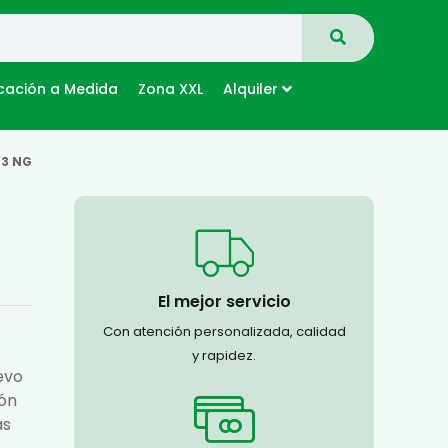
cación a Medida
Zona XXL
Alquiler
 3 NG
El mejor servicio
Con atención personalizada, calidad
y rapidez.
evo
ión
as