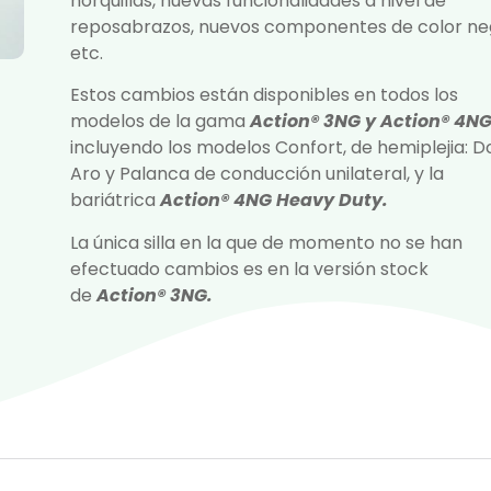
horquillas, nuevas funcionalidades a nivel de
reposabrazos, nuevos componentes de color ne
etc.
Estos cambios están disponibles en todos los
modelos de la gama
Action
® 3NG y Action
® 4
N
incluyendo los modelos Confort, de hemiplejia: D
Aro y Palanca de conducción unilateral, y la
bariátrica
Action
® 4NG Heavy Duty.
La única silla en la que de momento no se han
efectuado cambios es en la versión stock
de
Action
® 3
NG.